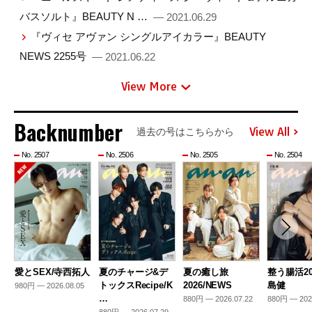
バスソルト』BEAUTY N …
— 2021.06.29
『ヴィセ アヴァン シングルアイカラー』BEAUTY
NEWS 2255号
— 2021.06.22
View More
Backnumber
View All
過去の号はこちらから
No. 2507
No. 2506
No. 2505
No. 2504
愛とSEX/寺西拓人
夏のチャージ&デ
夏の癒し旅
整う腸活20
トックスRecipe/K
2026/NEWS
島健
980円 — 2026.08.05
…
880円 — 2026.07.22
880円 — 202