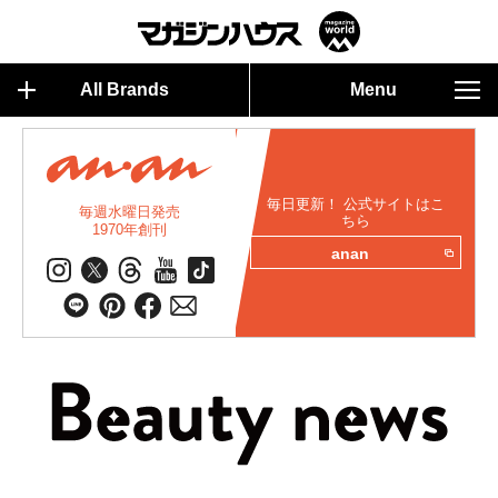
All Brands
Menu
毎日更新！ 公式サイトはこ
毎週水曜日発売
ちら
1970年創刊
anan