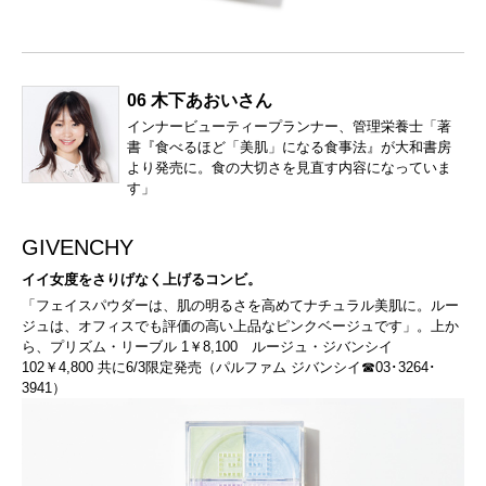
06 木下あおいさん
インナービューティープランナー、管理栄養士「著
書『食べるほど「美肌」になる食事法』が大和書房
より発売に。食の大切さを見直す内容になっていま
す」
GIVENCHY
イイ女度をさりげなく上げるコンビ。
「フェイスパウダーは、肌の明るさを高めてナチュラル美肌に。ルー
ジュは、オフィスでも評価の高い上品なピンクベージュです」。上か
ら、プリズム・リーブル 1￥8,100 ルージュ・ジバンシイ
102￥4,800 共に6/3限定発売（パルファム ジバンシイ☎03･3264･
3941）