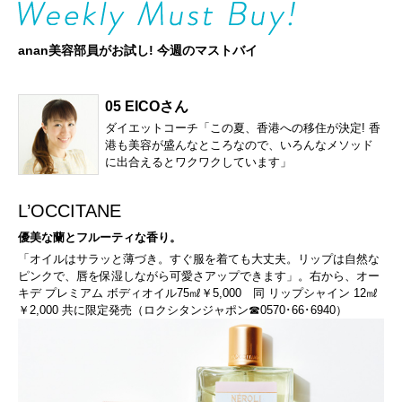
anan美容部員がお試し! 今週のマストバイ
05 EICOさん
ダイエットコーチ「この夏、香港への移住が決定! 香
港も美容が盛んなところなので、いろんなメソッド
に出合えるとワクワクしています」
L’OCCITANE
優美な蘭とフルーティな香り。
「オイルはサラッと薄づき。すぐ服を着ても大丈夫。リップは自然な
ピンクで、唇を保湿しながら可愛さアップできます」。右から、オー
キデ プレミアム ボディオイル75㎖￥5,000 同 リップシャイン 12㎖
￥2,000 共に限定発売（ロクシタンジャポン☎0570･66･6940）