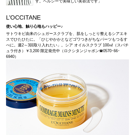
す。ヘルシーで美味しい美容法です」
L’OCCITANE
使い心地、触り心地もハッピー♪
サトウキビ由来のシュガースクラブを、肌をしっとり整えるシアエキ
スでひたひたに。「ひじやかかとなどゴワつきがちなパーツもつるす
べに。週2～3回取り入れたい」。シア オイルスクラブ 100㎖（スパチ
ュラ付き）￥3,200 限定発売中（ロクシタンジャポン☎0570･66･
6940）