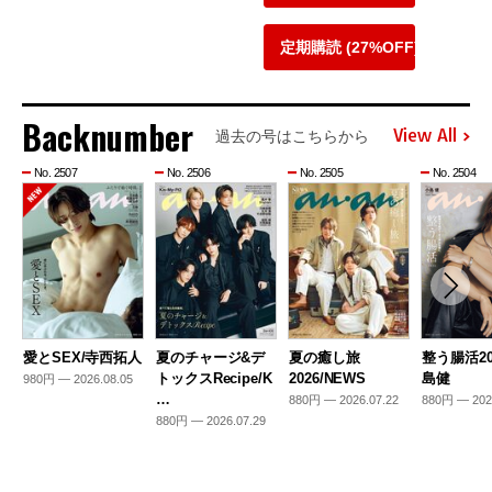
定期購読 (27%OFF)
Backnumber
View All
過去の号はこちらから
No. 2507
No. 2506
No. 2505
No. 2504
愛とSEX/寺西拓人
夏のチャージ&デ
夏の癒し旅
整う腸活20
トックスRecipe/K
2026/NEWS
島健
980円 — 2026.08.05
…
880円 — 2026.07.22
880円 — 202
880円 — 2026.07.29