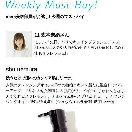
anan美容部員がお試し! 今週のマストバイ
11 森本奈緒さん
モデル「先日、パリでキレイをブラッシュアップ。
210分のエステや大自然の中でのヨガを体験して心も
体もリフレッシュ!」
shu uemura
洗うだけで憧れのカシミア肌にリーチ。
人気のクレンジングオイルが3つの植物エキスを新たに配合してパワ
ーアップ。「肌にのせた瞬間にのび広がり、メイクにじゅわんとなじ
んでくれるスグレモノ」。アルティム8∞ スブリム ビューティ クレン
ジングオイル 150㎖￥4,400（シュウウエムラ☎03･6911･8560）