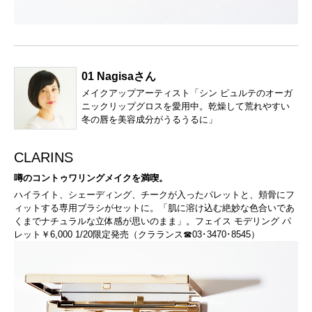
01 Nagisaさん
メイクアップアーティスト「シン ピュルテのオーガ
ニックリップグロスを愛用中。乾燥して荒れやすい
冬の唇を美容成分がうるうるに」
CLARINS
噂のコントゥワリングメイクを満喫。
ハイライト、シェーディング、チークが入ったパレットと、頬骨にフ
ィットする専用ブラシがセットに。「肌に溶け込む絶妙な色合いであ
くまでナチュラルな立体感が思いのまま」。フェイス モデリング パ
レット￥6,000 1/20限定発売（クラランス☎03･3470･8545）