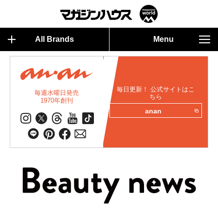
All Brands
Menu
毎日更新！ 公式サイトはこ
毎週水曜日発売
ちら
1970年創刊
anan