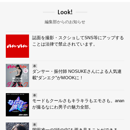
Look!
編集部からのお知らせ
誌面を撮影・スクショしてSNS等にアップする
ことは法律で禁止されています。
本
ダンサー・振付師 NOSUKEさんによる人気連
載“ダンエク”がMOOKに！
本
モードもクールさもキラキラもエモさも。anan
が撮るなにわ男子の魅力全部。
本
岡田准一の“頭の中”を覗き見ることができる