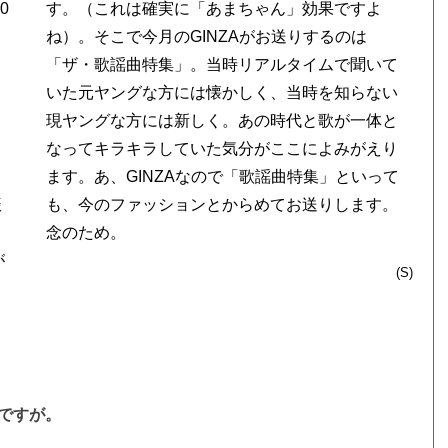
0
よ
振
。
念のため。
が
(S)
ですが。