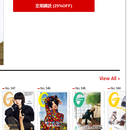
定期購読 (25%OFF)
View All
No. 347
No. 346
No. 345
No. 344