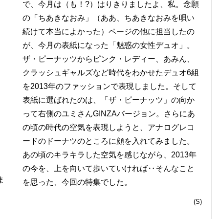
で、今月は（も！?）はりきりましたよ、私。念願
の「ちあきなおみ」（ああ、ちあきなおみを唄い
続けて本当によかった）ページの他に担当したの
が、今月の表紙になった「魅惑の女性デュオ」。
ザ・ピーナッツからピンク・レディー、あみん、
クラッシュギャルズなど時代をわかせたデュオ6組
を2013年のファッションで表現しました。そして
表紙に選ばれたのは、「ザ・ピーナッツ」の向か
って右側のユミさんGINZAバージョン。さらにあ
の頃の時代の空気を表現しようと、アナログレコ
ードのドーナツのところに顔を入れてみました。
あの頃のキラキラした空気を感じながら、2013年
の今を、上を向いて歩いていければ‥そんなこと
ま
を思った、今回の特集でした。
(S)