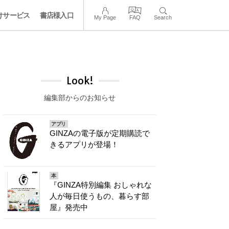
けサービス
書店様入口
My Page
FAQ
Search
Look!
編集部からのお知らせ
アプリ
GINZAの電子版が定期購読で
きるアプリが登場！
本
『GINZA特別編集 おしゃれな
人が毎日使うもの、暮らす部
屋』発売中