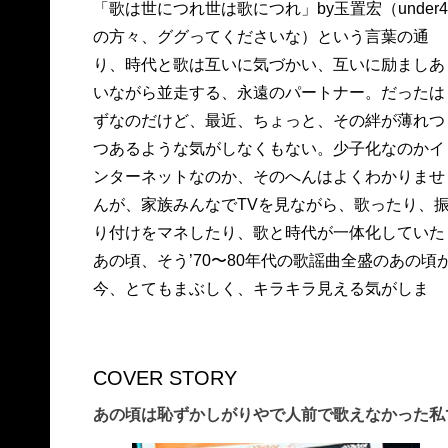
「歌は世につれ世は歌につれ」by玉置宏（under4
す。（これは確実に「あまちゃん」効果です
の方々、ググってくださいな）という言葉の通
ね）。そこで今月のGINZAがお送りするのは
り、時代と歌は互いに気づかい、互いに励ましあ
「ザ・歌謡曲特集」。当時リアルタイムで聞いて
いながら並走する、永遠のパートナー。だったは
いた元ヤングな方には懐かしく、当時を知らない
ずなのだけど、最近、ちょっと、その絆が薄れつ
現ヤングな方には新しく。あの時代と歌が一体と
つあるような気がしなくもない。少子化なのかイ
なってキラキラしていた気分がここによみがえり
ンターネットなのか、そのへんはよくわかりませ
ます。あ、GINZAなので「歌謡曲特集」といって
んが、家族みんなでTVを見ながら、歌ったり、
も、今のファッションとからめてお送りします
り付けをマネしたり、歌と時代が一体化していた
あの頃、そう’70〜80年代の歌謡曲全盛のあの頃
今、とてもまぶしく、キラキラ見える気がしま
COVER STORY
あの頃は恥ずかしがりやで人前で歌えなかった私