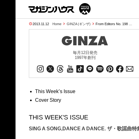
2013.11.12
Home
GINZA (ギンザ)
From Editors No. 198 …
毎月12日発売
1997年創刊
This Week’s Issue
Cover Story
THIS WEEK’S ISSUE
SING A SONG,DANCE A DANCE. ザ・