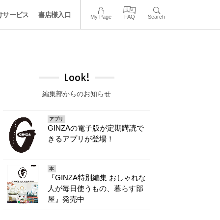
けサービス
書店様入口
My Page
FAQ
Search
Look!
編集部からのお知らせ
アプリ
GINZAの電子版が定期購読で
きるアプリが登場！
本
『GINZA特別編集 おしゃれな
人が毎日使うもの、暮らす部
屋』発売中