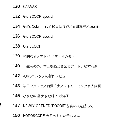
130
CANVAS
132
G’s SCOOP special
134
Girlʼs Column YJY 松田ゆう姫／石田真澄／aggiiiiiii
136
G’s SCOOP special
138
G’s SCOOP
139
私的なオノマトペ ハマ・オカモト
140
一生ものの、本と映画と音楽とアート。松本花奈
142
4月のエンタメの新作レビュー
143
福田フクスケ／西澤千央／ストリーミング百人隊長
145
小さな料理 大きな味 平松洋子
ラ
147
NEWLY OPENED “FOODIE”なあの人を誘って
150
HOROSCOPE 今月のえらい子ちゃん