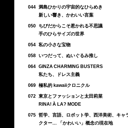
044
満島ひかりの宇宙的なひらめき
新しい響き、かわいい言葉
050
ちびだからこそ惹かれる不思議
手のひらサイズの世界
054
私の小さな宝物
058
いつだって、ぬいぐるみ推し
064
GINZA CHARMING BUSTERS
私たち、ドレス主義
069
極私的 kawaiiクロニクル
072
東京とファッションと太田莉菜
RINA! À LA? MODE
075
哲学、言語、ロボット学、西洋美術、キャ
クター… 「かわいい」概念の現在地