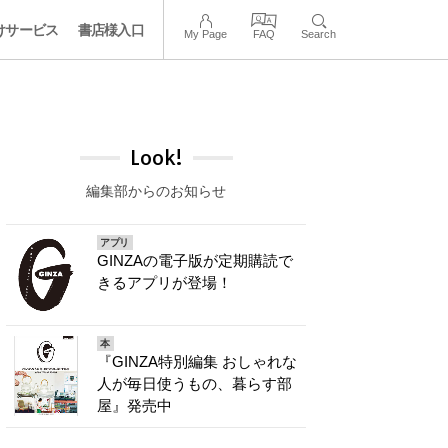
けサービス
書店様入口
My Page
FAQ
Search
Look!
編集部からのお知らせ
アプリ
GINZAの電子版が定期購読で
きるアプリが登場！
本
『GINZA特別編集 おしゃれな
人が毎日使うもの、暮らす部
屋』発売中