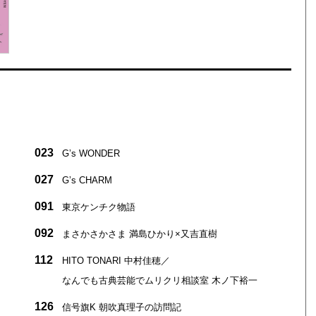
023
Gʼs WONDER
027
Gʼs CHARM
091
東京ケンチク物語
092
まさかさかさま 満島ひかり×又吉直樹
112
HITO TONARI 中村佳穂／
なんでも古典芸能でムリクリ相談室 木ノ下裕一
126
信号旗K 朝吹真理子の訪問記