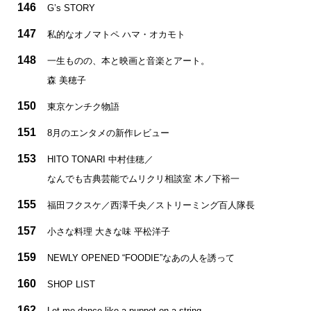
146
G’s STORY
147
私的なオノマトペ ハマ・オカモト
148
一生ものの、本と映画と音楽とアート。
森 美穂子
150
東京ケンチク物語
151
8月のエンタメの新作レビュー
153
HITO TONARI 中村佳穂／
なんでも古典芸能でムリクリ相談室 木ノ下裕一
155
福田フクスケ／西澤千央／ストリーミング百人隊長
157
小さな料理 大きな味 平松洋子
159
NEWLY OPENED “FOODIE”なあの人を誘って
160
SHOP LIST
162
Let me dance like a puppet on a string.