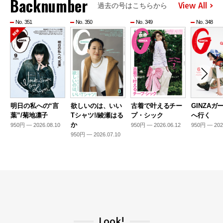
Backnumber
View All
過去の号はこちらから
No. 351
No. 350
No. 349
No. 348
明日の私への“言
欲しいのは、いい
古着で叶えるチー
GINZAガ
葉”/菊地凛子
Tシャツ!/綾瀬はる
プ・シック
へ行く
か
950円 — 2026.08.10
950円 — 2026.06.12
950円 — 202
950円 — 2026.07.10
Look!