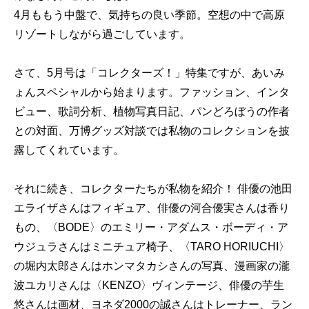
4月ももう中盤で、気持ちの良い季節。空想の中で高原
リゾートしながら過ごしています。
さて、5月号は「コレクターズ！」特集ですが、あいみ
ょんスペシャルから始まります。ファッション、インタ
ビュー、歌詞分析、植物写真日記、パンどろぼうの作者
との対面、万博グッズ対談では私物のコレクションを披
露してくれています。
それに続き、コレクターたちが私物を紹介！ 俳優の池田
エライザさんはフィギュア、俳優の河合優実さんは香り
もの、〈BODE〉のエミリー・アダムス・ボーディ・ア
ウジュラさんはミニチュア椅子、〈TARO HORIUCHI〉
の堀内太郎さんはホンマタカシさんの写真、漫画家の瀧
波ユカリさんは〈KENZO〉ヴィンテージ、俳優の芋生
悠さんは画材、ヨネダ2000の誠さんはトレーナー、ラン