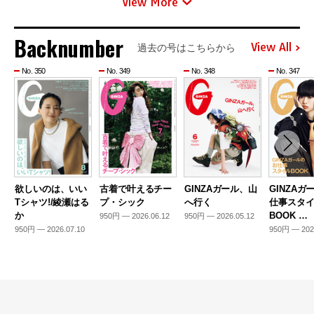
View More
Backnumber
View All
過去の号はこちらから
No. 350
No. 349
No. 348
No. 347
欲しいのは、いい
古着で叶えるチー
GINZAガール、山
GINZAガ
Tシャツ!/綾瀬はる
プ・シック
へ行く
仕事スタ
か
BOOK …
950円 — 2026.06.12
950円 — 2026.05.12
950円 — 2026.07.10
950円 — 202