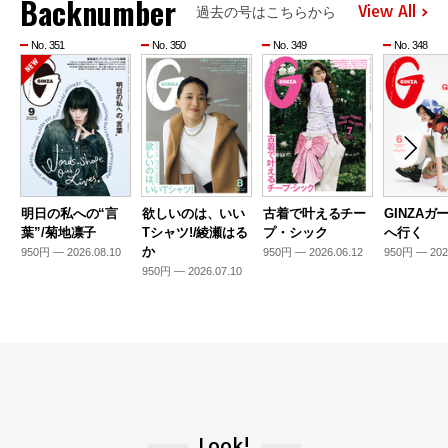
Backnumber
View All
過去の号はこちらから
No. 351
No. 350
No. 349
No. 348
明日の私への“言
欲しいのは、いい
古着で叶えるチー
GINZAガ
葉”/菊地凛子
Tシャツ!/綾瀬はる
プ・シック
へ行く
か
950円 — 2026.08.10
950円 — 2026.06.12
950円 — 202
950円 — 2026.07.10
Look!