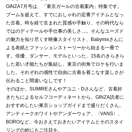
GINZA7月号は、「東京ガールの古着案内」特集です。
ブームを超えて、すでにおしゃれの定番アイテムとなっ
た古着。時を経て生まれた質感や手触り、その時代なら
ではのディテールや手仕事の美しさ…。そんなユーズド
の魅力を知り尽くす映像スタイリスト、Babymixさんに
よる表紙とファッションストーリーから始まる一冊で
す。俳優、ダンサー、モデルといった、15名のきらきら
した若い才能たちが集結し、東京の街角でロケを行いま
した。それぞれの感性で自由に古着を着こなす楽しさが
伝わること間違いなしです！
そのほか、SUMIREさんやアユニ・Dさんなど、古着好
きたちによるセルフコーディネートから、GINZA読者に
おすすめしたい東京ショップガイドまで盛りだくさん。
アンティークホワイトやアンダーウェア、〈VANS〉、
BOROなど、今おさえておきたいアイテムとそのスタイ
リングの妙にもご注目を。