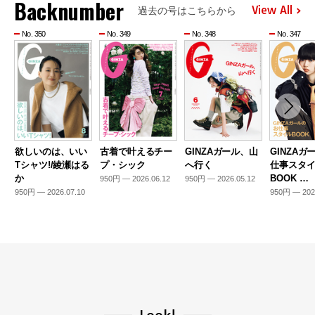
Backnumber
View All
過去の号はこちらから
No. 350
No. 349
No. 348
No. 347
欲しいのは、いい
古着で叶えるチー
GINZAガール、山
GINZAガ
Tシャツ!/綾瀬はる
プ・シック
へ行く
仕事スタ
か
BOOK …
950円 — 2026.06.12
950円 — 2026.05.12
950円 — 2026.07.10
950円 — 202