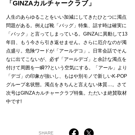
「GINZAカルチャークラブ」
人生のあらゆることをいい加減にしてきたひとつに濁点
問題がある。例えば靴「バッグ」特集、話す時は確実に
「バック」と言ってしまっている。GINZAに異動して13
年目、もう今さら引き返せません。さらに厄介なのが濁
点盛り。危険ワードが「アールデコ」。日常会話でそん
なに出てこないが、必ず「アールデゴ」と余計な濁点を
付けて周囲を一瞬??という空気にする。「アール」より
「デゴ」の印象が強いし、もはや別モノで新しいK-POP
グループ名状態。濁点をきちんと言えない体質…。さて
次号はGINZAカルチャークラブ特集。ただいま絶賛取材
中です!
SHARE