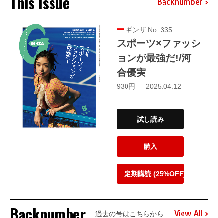
This Issue
Backnumber
ギンザ No. 335
スポーツ×ファッシ
ョンが最強だ!/河
合優実
930円 — 2025.04.12
試し読み
購入
定期購読 (25%OFF)
Backnumber
View All
過去の号はこちらから