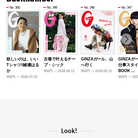
No. 350
No. 349
No. 348
No. 347
欲しいのは、いい
古着で叶えるチー
GINZAガール、山
GINZAガ
Tシャツ!/綾瀬はる
プ・シック
へ行く
仕事スタ
か
BOOK …
950円 — 2026.06.12
950円 — 2026.05.12
950円 — 2026.07.10
950円 — 202
Look!