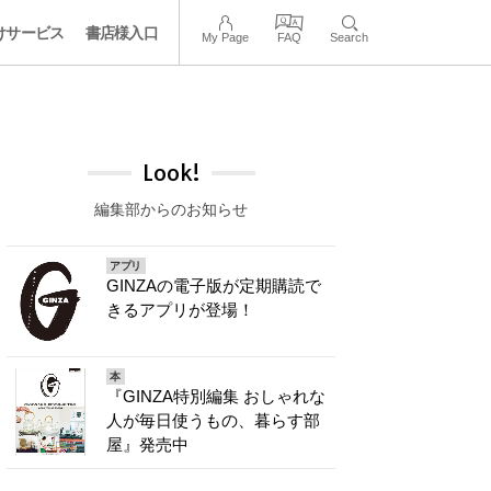
けサービス
書店様入口
My Page
FAQ
Search
Look!
編集部からのお知らせ
アプリ
GINZAの電子版が定期購読で
きるアプリが登場！
本
『GINZA特別編集 おしゃれな
人が毎日使うもの、暮らす部
屋』発売中