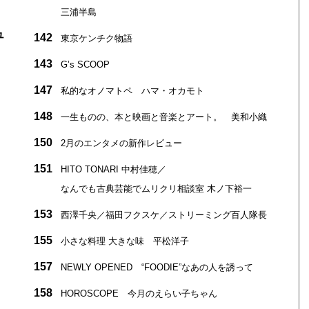
三浦半島
ュ
142
東京ケンチク物語
143
G’s SCOOP
147
私的なオノマトペ ハマ・オカモト
148
一生ものの、本と映画と音楽とアート。 美和小織
150
2月のエンタメの新作レビュー
151
HITO TONARI 中村佳穂／
なんでも古典芸能でムリクリ相談室 木ノ下裕一
153
西澤千央／福田フクスケ／ストリーミング百人隊長
155
小さな料理 大きな味 平松洋子
157
NEWLY OPENED “FOODIE”なあの人を誘って
158
HOROSCOPE 今月のえらい子ちゃん