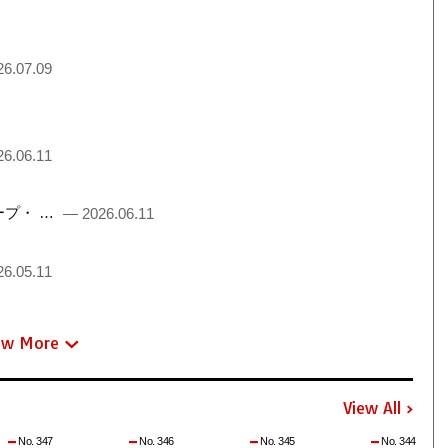
6.07.09
6.06.11
るチープ・ …
— 2026.06.11
6.05.11
ew More
View All
No. 347
No. 346
No. 345
No. 344