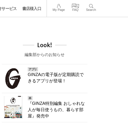
けサービス
書店様入口
My Page
FAQ
Search
Look!
編集部からのお知らせ
アプリ
GINZAの電子版が定期購読で
きるアプリが登場！
本
『GINZA特別編集 おしゃれな
人が毎日使うもの、暮らす部
屋』発売中