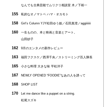
なんでも古典芸能でムリクリ相談室 木ノ下裕一
155
私的なオノマトペ ハマ・オカモト
158
Girl’s Column YJY松田ゆう姫／石田真澄／aggiiiiiii
160
一生ものの、本と映画と音楽とアート。
山田紗子
162
9月のエンタメの新作レビュー
163
福田フクスケ／西澤千央／ストリーミング百人隊長
165
小さな料理 大きな味 平松洋子
167
NEWLY OPENED “FOODIE”なあの人を誘って
168
SHOP LIST
170
Let me dance like a puppet on a string.
松尾スズキ