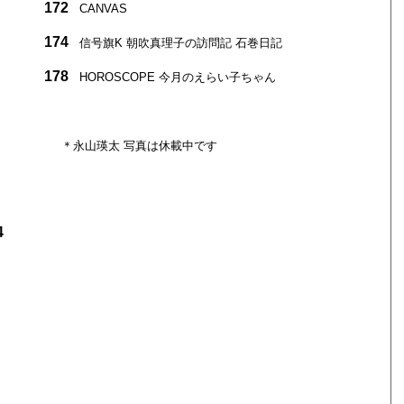
172
CANVAS
174
信号旗K 朝吹真理子の訪問記 石巻日記
178
HOROSCOPE 今月のえらい子ちゃん
＊永山瑛太 写真は休載中です
4