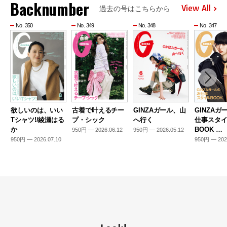
Backnumber
View All
過去の号はこちらから
No. 350
No. 349
No. 348
No. 347
欲しいのは、いい
古着で叶えるチー
GINZAガール、山
GINZAガ
Tシャツ!/綾瀬はる
プ・シック
へ行く
仕事スタ
か
BOOK …
950円 — 2026.06.12
950円 — 2026.05.12
950円 — 2026.07.10
950円 — 202