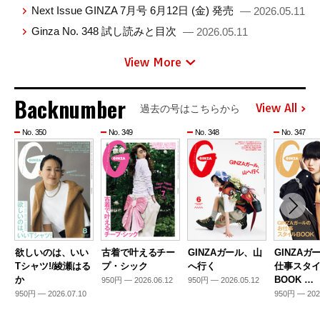
Next Issue GINZA 7月号 6月12日 (金) 発売
— 2026.05.11
Ginza No. 348 試し読みと目次
— 2026.05.11
View More
Backnumber
View All
過去の号はこちらから
No. 350
No. 349
No. 348
No. 347
欲しいのは、いい
古着で叶えるチー
GINZAガール、山
GINZAガ
Tシャツ!/綾瀬はる
プ・シック
へ行く
仕事スタ
か
BOOK …
950円 — 2026.06.12
950円 — 2026.05.12
950円 — 2026.07.10
950円 — 202