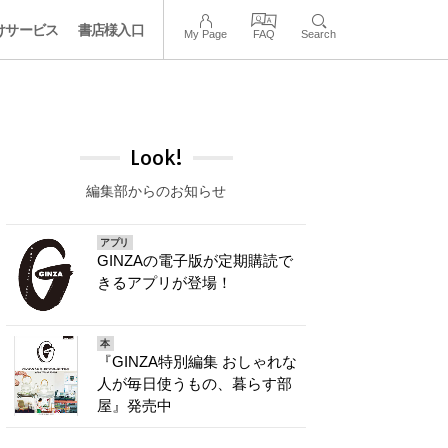
けサービス
書店様入口
My Page
FAQ
Search
Look!
編集部からのお知らせ
アプリ
GINZAの電子版が定期購読で
きるアプリが登場！
本
『GINZA特別編集 おしゃれな
人が毎日使うもの、暮らす部
屋』発売中