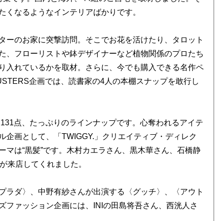
たくなるようなインテリアばかりです。
ターのお家に突撃訪問。そこでお花を活けたり、タロット
た、フローリストや鉢デザイナーなど植物関係のプロたち
り入れているかを取材。さらに、今でも購入できる名作ペ
 BUSTERS企画では、読書家の4人の本棚スナップを敢行し
選131点、たっぷりのラインナップです。心奪われるアイテ
企画として、「TWIGGY.」クリエイティブ・ディレク
ーマは“黒髪”です。木村カエラさん、黒木華さん、石橋静
んが来店してくれました。
プラダ〉、中野有紗さんが出演する〈グッチ〉、〈アウト
ファッション企画には、INIの田島将吾さん、西洸人さ