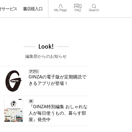
けサービス
書店様入口
My Page
FAQ
Search
Look!
編集部からのお知らせ
アプリ
GINZAの電子版が定期購読で
きるアプリが登場！
本
『GINZA特別編集 おしゃれな
人が毎日使うもの、暮らす部
屋』発売中