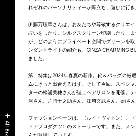
れぞれのパーソナリティーが際立ち、遊びに行き
伊藤万理華さんは、お友だちや尊敬するクリエイ
占いをしたり、シルクスクリーン印刷したり。ま
が、どのようにプライベート空間でグリーンを取
ンダントライトの紹介も。GINZA CHARMING
ました。
第二特集は2024年春夏の新作。靴＆バッグの厳
ムにきっと出合えるはず。そして今回、スペシャル
ターの松浦美穂さんが誌上ヘアサロンを開催。テ
河さん、片岡千之助さん、江﨑文武さん、eriさ
ファッションページは、〈ルイ・ヴィトン〉、〈
ドアプロダクツ〉のストーリーです。また、メンズ
んが登場しています。