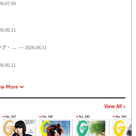
6.07.09
6.06.11
るチープ・ …
— 2026.06.11
6.05.11
ew More
View All
No. 347
No. 346
No. 345
No. 344