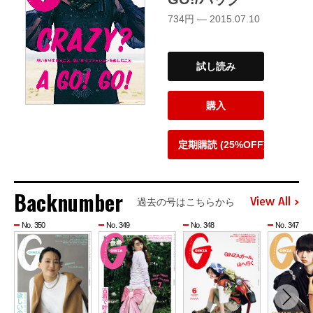
734円 — 2015.07.10
試し読み
購入
定期購読 (25%OFF)
Backnumber
View All
過去の号はこちらから
No. 350
No. 349
No. 348
No. 347