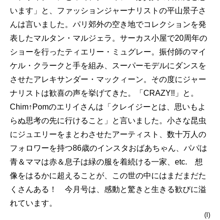
います」と、ファッションジャーナリストの平山景子さ
んは言いました。パリ郊外の空き地でコレクションを発
表したマルタン・マルジェラ。サーカス小屋で20周年の
ショーを行ったティエリー・ミュグレー。振付師のマイ
ケル・クラークと手を組み、スーパーモデルにダンスを
させたアレキサンダー・マックィーン。その度にジャー
ナリストは歓喜の声を挙げてきた。「CRAZY!!」と。
Chim↑Pomのエリイさんは「クレイジーとは、思いもよ
らぬ思考の先に行けること」と言いました。小さな昆虫
にジュエリーをまとわさせたアーティスト、数十万人の
フォロワーを持つ86歳のインスタおばあちゃん、パパは
青＆ママは赤＆息子は緑の服を着続ける一家、etc. 想
像をはるかに超えることが、この世の中にはまだまだた
くさんある！ 今月号は、感動と驚きと生きる歓びに溢
れています。
(I)