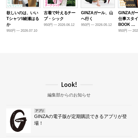
欲しいのは、いい
古着で叶えるチー
GINZAガール、山
GINZAガ
Tシャツ!/綾瀬はる
プ・シック
へ行く
仕事スタ
か
BOOK …
950円 — 2026.06.12
950円 — 2026.05.12
950円 — 2026.07.10
950円 — 202
Look!
編集部からのお知らせ
アプリ
GINZAの電子版が定期購読できるアプリが登
場！