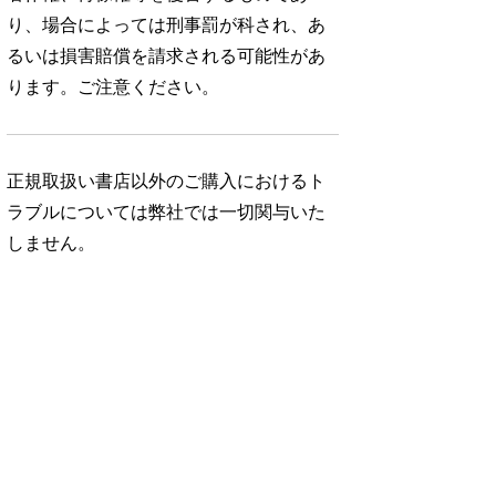
り、場合によっては刑事罰が科され、あ
るいは損害賠償を請求される可能性があ
ります。ご注意ください。
正規取扱い書店以外のご購入におけるト
ラブルについては弊社では一切関与いた
しません。
No. 343
No. 342
!!
毎日がときめく 日
京都の偏愛スポッ
用品
ト145/小松菜奈
01.13
950円 — 2025.12.12
990円 — 2025.11.12