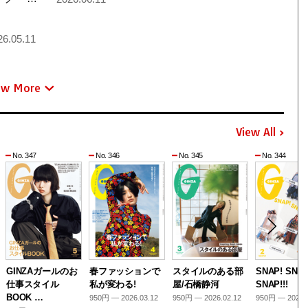
6.05.11
ew More
View All
No. 347
No. 346
No. 345
No. 344
GINZAガールのお
春ファッションで
スタイルのある部
SNAP! SNAP
仕事スタイル
私が変わる!
屋/石橋静河
SNAP!!!
BOOK …
950円 — 2026.03.12
950円 — 2026.02.12
950円 — 2026.