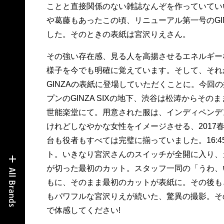
ことと直接関係のない雑誌なんぞを作っていてい
や葛藤もあったこの頃、リニューアル第一号のGI
した。そのときの表紙は宮沢りえさん。
その強い存在感、見る人を高揚させるエネルギー
様子を今でも明確に覚えています。そして、それ
GINZAの表紙に登場していただくことに。今回の撮
プンのGINZA SIXの地下、渋谷は松涛からその
世能楽堂にて。用意された服は、インディペンデ
けれどしなやかな女性をイメージさせる、2017春
台も役者もすべては完璧に揃っていました。16:
ト。いきなり宮沢さんのスイッチが全開に入り、
が切った最初のカット。スタッフ一同の「うわ、
もに、そのまま最初のカットが表紙に。その後も
もパワフルな宮沢りえが続いた、驚異の撮影。そ
で体感してください!