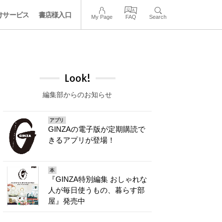
けサービス
書店様入口
My Page
FAQ
Search
Look!
編集部からのお知らせ
アプリ
GINZAの電子版が定期購読で
きるアプリが登場！
本
『GINZA特別編集 おしゃれな
人が毎日使うもの、暮らす部
屋』発売中