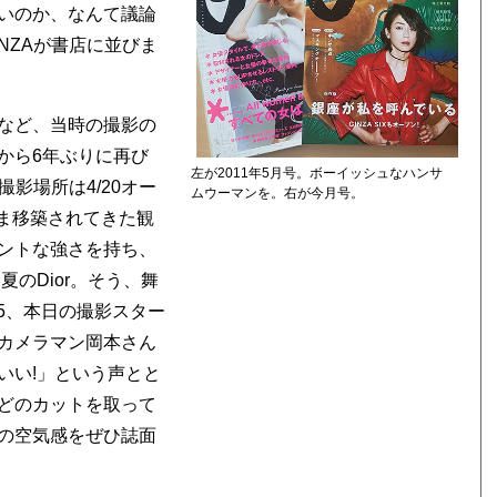
いのか、なんて議論
NZAが書店に並びま
など、当時の撮影の
から6年ぶりに再び
左が2011年5月号。ボーイッシュなハンサ
影場所は4/20オー
ムウーマンを。右が今月号。
まま移築されてきた観
ントな強さを持ち、
夏のDior。そう、舞
45、本日の撮影スター
カメラマン岡本さん
いい!」という声とと
どのカットを取って
の空気感をぜひ誌面