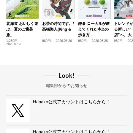
北海道 おいしく遊
お茶の時間です。/
鎌倉 ローカルが教
トレンド
ぶ、夏のご褒美
髙橋海人(King &
えてくれた本当の
る新しい“
旅。
…
歩き方 …
店”へ。大
1,250円 —
960円 — 2026.06.26
960円 — 2026.05.28
980円 — 202
2026.07.28
Look!
編集部からのお知らせ
Hanako公式アカウントはこちらから！
Hanako公式アカウントはこちらから！