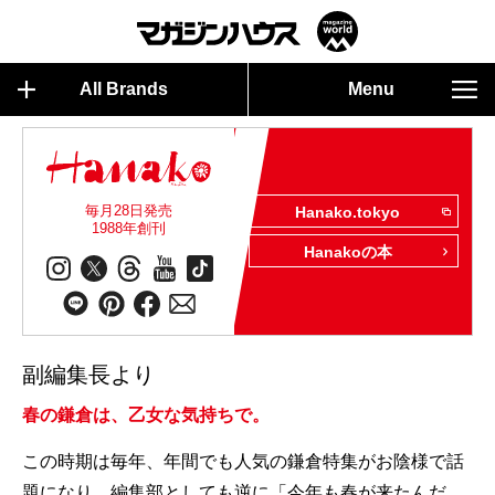
All Brands
Menu
毎月28日発売
Hanako.tokyo
1988年創刊
Hanakoの本
副編集長より
春の鎌倉は、乙女な気持ちで。
この時期は毎年、年間でも人気の鎌倉特集がお陰様で話
題になり、編集部としても逆に「今年も春が来たんだ