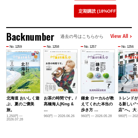
定期購読 (18%OFF)
Backnumber
View All
過去の号はこちらから
No. 1259
No. 1258
No. 1257
No. 1256
北海道 おいしく遊
お茶の時間です。/
鎌倉 ローカルが教
トレンド
ぶ、夏のご褒美
髙橋海人(King &
えてくれた本当の
る新しい“
旅。
…
歩き方 …
店”へ。大
1,250円 —
960円 — 2026.06.26
960円 — 2026.05.28
980円 — 202
2026.07.28