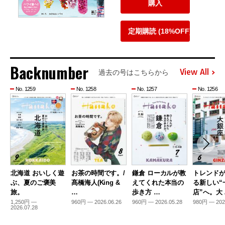
購入
定期購読 (18%OFF)
Backnumber
View All
過去の号はこちらから
No. 1259
No. 1258
No. 1257
No. 1256
北海道 おいしく遊
お茶の時間です。/
鎌倉 ローカルが教
トレンド
ぶ、夏のご褒美
髙橋海人(King &
えてくれた本当の
る新しい“
旅。
…
歩き方 …
店”へ。大
1,250円 —
960円 — 2026.06.26
960円 — 2026.05.28
980円 — 202
2026.07.28