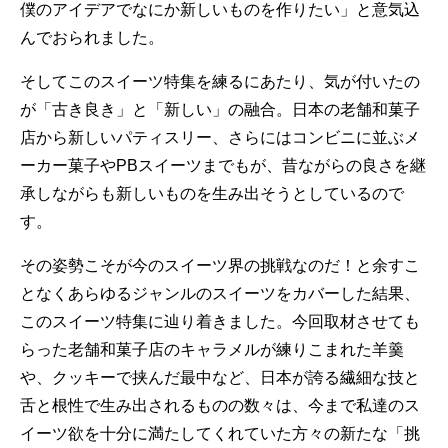
僕のアイデアでなにか新しいものを作りたい」と意気込
んでおられました。
そしてこのスイーツ特集を練るにあたり、気が付いたの
が「古き良き」と「新しい」の融合。日本の老舗和菓子
店から新しいパティスリー、さらにはコンビニに並ぶメ
ーカー菓子やPBスイーツまでもが、昔ながらの良さを継
承しながらも新しいものを生み出そうとしているので
す。
その姿勢こそが今のスイーツ界の挑戦なのだ！と余すこ
となくあらゆるジャンルのスイーツをカバーした結果、
このスイーツ特集に辿り着きました。今回取材させても
らった老舗和菓子店のキャラメルが練りこまれた羊羹
や、クッキーで挟んだ最中など、日本が誇る繊細な技と
舌と根性で生み出されるものの数々は、今まで私達のス
イーツ欲を十分に満たしてくれていた方々の新たな「挑