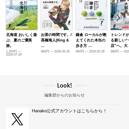
北海道 おいしく遊
お茶の時間です。/
鎌倉 ローカルが教
トレンド
ぶ、夏のご褒美
髙橋海人(King &
えてくれた本当の
る新しい“
旅。
…
歩き方 …
店”へ。大
1,250円 —
960円 — 2026.06.26
960円 — 2026.05.28
980円 — 202
2026.07.28
Look!
編集部からのお知らせ
Hanako公式アカウントはこちらから！