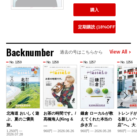
購入
定期購読 (18%OFF)
Backnumber
View All
過去の号はこちらから
No. 1259
No. 1258
No. 1257
No. 1256
北海道 おいしく遊
お茶の時間です。/
鎌倉 ローカルが教
トレンド
ぶ、夏のご褒美
髙橋海人(King &
えてくれた本当の
る新しい“
旅。
…
歩き方 …
店”へ。大
1,250円 —
960円 — 2026.06.26
960円 — 2026.05.28
980円 — 202
2026.07.28