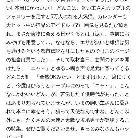
い!! 本当にかわいい!! どんこは、飼い主さんカップルの
フォロワーを足すと5万人になる人気猫。カレンダーも
大ヒット中の猫界のアイドル（?） 画像を見るたび癒さ
れ。まさか実物に会える日がくるとは（涙）。事前にお
みやげも用意して…。なぜなら、エサが無いと雄猫は男
を避けるという都市伝説を耳にしたもので（このページ
の担当は男でした）。そして取材当日、玄関のドアを開
けたら、「ニャ～」とゆるい鳴き声で足元に寄ってくる
どんこが!!! 「全然OKみたい」とまずはホッ。 席につく
と、今度はひらりとテーブルにのって「ニャ～」。こん
なにかわいいどんこが、苦労した子供時代があったこと
はあまり知られていませんが、いまの飼い主さんに愛さ
れて本当に幸せそう。猫って天使なんですね。どんこ以
外にも、たくさんの天使と素敵な塩系男子が登場するこ
の特集。ぜひご覧くださいませ。きっとみなさんもハッ
ピーに!!