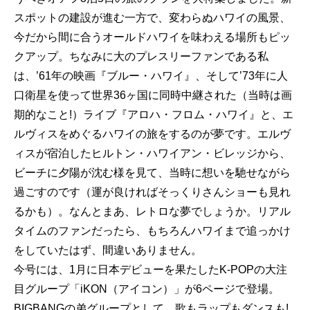
スポットの建設が進む一方で、変わらぬハワイの風景、
今だから間に合うオールドハワイを味わえる場所もピッ
クアップ。ちなみに大のプレスリーファンである私
は、’61年の映画『ブルー・ハワイ』、そして’73年に人
口衛星を使って世界36ヶ国に同時中継された（当時は画
期的なこと!）ライブ『アロハ・フロム・ハワイ』と、エ
ルヴィスをめぐるハワイの旅をするのが夢です。エルヴ
ィスが宿泊したヒルトン・ハワイアン・ビレッジから、
ビーチに夕陽が沈む様を見て、当時に想いを馳せながら
過ごすのです（運が良ければそっくりさんショーも見れ
るかも）。なんとまあ、レトロな夢でしょうか。リアル
タイムのファンだったら、もちろんハワイまで追っかけ
をしていたはず、間違いありません。
今号には、1月に日本デビューを果たしたK-POPの大注
目グループ「iKON（アイコン）」が6ページで登場。
BIGBANGの弟グループとして、歌もラップもダンスも!