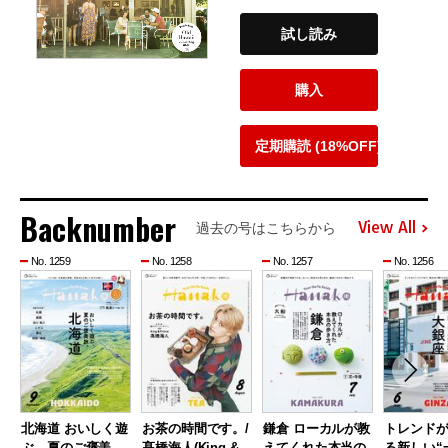
試し読み
購入
定期購読 (18%OFF)
Backnumber
View All
過去の号はこちらから
No. 1259
No. 1258
No. 1257
No. 1256
北海道 おいしく遊
お茶の時間です。/
鎌倉 ローカルが教
トレンド
ぶ、夏のご褒美
髙橋海人(King &
えてくれた本当の
る新しい“