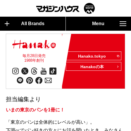
All Brands
Menu
毎月28日発売
Hanako.tokyo
1988年創刊
Hanakoの本
担当編集より
いまの東京のパンを1冊に！
「東京のパンは全体的にレベルが高い」。
下調べでパン好きの方々にお話を聞いたとき、みなさん