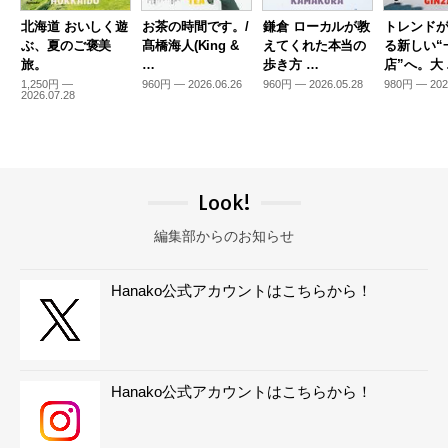
北海道 おいしく遊
お茶の時間です。/
鎌倉 ローカルが教
トレンド
ぶ、夏のご褒美
髙橋海人(King &
えてくれた本当の
る新しい“
旅。
…
歩き方 …
店”へ。大
1,250円 —
960円 — 2026.06.26
960円 — 2026.05.28
980円 — 202
2026.07.28
Look!
編集部からのお知らせ
Hanako公式アカウントはこちらから！
Hanako公式アカウントはこちらから！