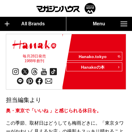
All Brands
Menu
毎月28日発売
Hanako.tokyo
1988年創刊
Hanakoの本
担当編集より
奥・東京で「いいね 」と感じられる休日を。
この季節、取材日はどうしても梅雨どきに。「東京タワ
ーがかわいく見えるお店」の撮影もスッキリ晴れること