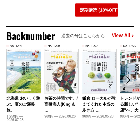
定期購読 (18%OFF)
Backnumber
View All
過去の号はこちらから
No. 1259
No. 1258
No. 1257
No. 1256
北海道 おいしく遊
お茶の時間です。/
鎌倉 ローカルが教
トレンド
ぶ、夏のご褒美
髙橋海人(King &
えてくれた本当の
る新しい“
旅。
…
歩き方 …
店”へ。大
1,250円 —
960円 — 2026.06.26
960円 — 2026.05.28
980円 — 202
2026.07.28