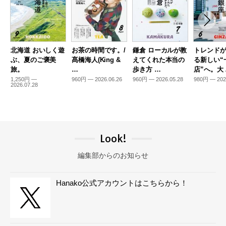
北海道 おいしく遊
お茶の時間です。/
鎌倉 ローカルが教
トレンド
ぶ、夏のご褒美
髙橋海人(King &
えてくれた本当の
る新しい“
旅。
…
歩き方 …
店”へ。大
1,250円 —
960円 — 2026.06.26
960円 — 2026.05.28
980円 — 202
2026.07.28
Look!
編集部からのお知らせ
Hanako公式アカウントはこちらから！