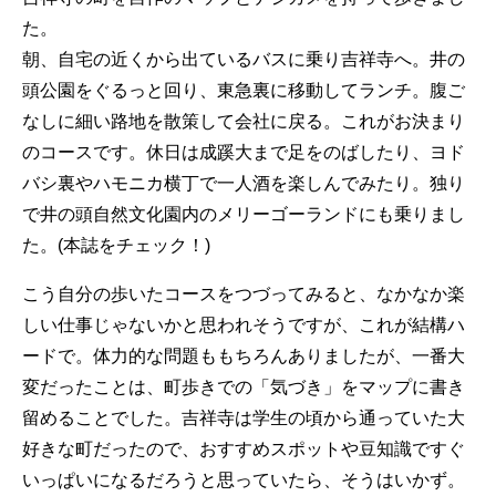
た。
朝、自宅の近くから出ているバスに乗り吉祥寺へ。井の
頭公園をぐるっと回り、東急裏に移動してランチ。腹ご
なしに細い路地を散策して会社に戻る。これがお決まり
のコースです。休日は成蹊大まで足をのばしたり、ヨド
バシ裏やハモニカ横丁で一人酒を楽しんでみたり。独り
で井の頭自然文化園内のメリーゴーランドにも乗りまし
た。(本誌をチェック！)
こう自分の歩いたコースをつづってみると、なかなか楽
しい仕事じゃないかと思われそうですが、これが結構ハ
ードで。体力的な問題ももちろんありましたが、一番大
変だったことは、町歩きでの「気づき」をマップに書き
留めることでした。吉祥寺は学生の頃から通っていた大
好きな町だったので、おすすめスポットや豆知識ですぐ
いっぱいになるだろうと思っていたら、そうはいかず。