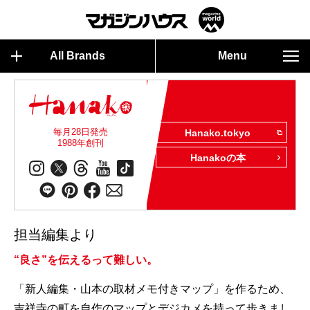
All Brands
Menu
毎月28日発売
Hanako.tokyo
1988年創刊
Hanakoの本
担当編集より
“良さ”を伝えるって難しい。
「新人編集・山本の取材メモ付きマップ」を作るため、
吉祥寺の町を自作のマップとデジカメを持って歩きまし