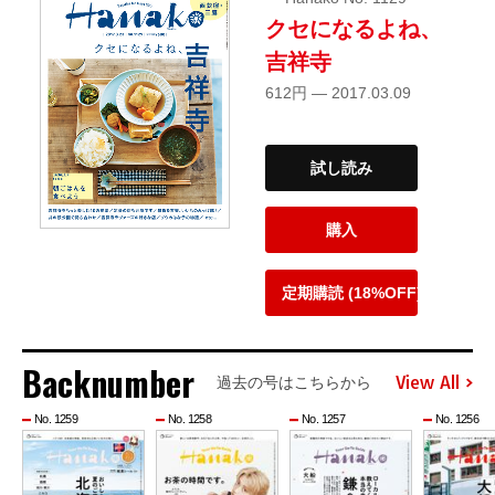
クセになるよね、
吉祥寺
612円 — 2017.03.09
試し読み
購入
定期購読 (18%OFF)
Backnumber
View All
過去の号はこちらから
No. 1259
No. 1258
No. 1257
No. 1256