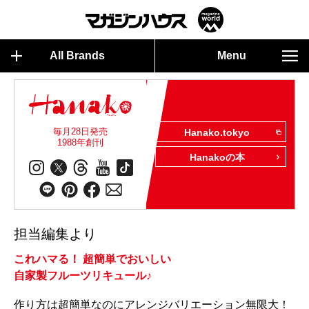
All Brands
Menu
毎月28日発売
Hanako.tokyo
1988年創刊
Hanakoの本
担当編集より
これハマる！ 超簡単でおいしい
自家製フルーツリキュール♪
作り方は超簡単なのにアレンジバリエーション無限大！