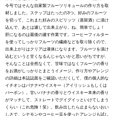
今号ではそんな自家製フルーツリキュールの作り方を取
材しました。ステップはたったの3つ。好みのフルーツ
を切って、これまた好みのスピリッツ（蒸留酒）に漬け
込んで、あとは濾して出来上がり。ね、簡単でしょ！
肝になるのは最後の濾す作業です。コーヒーフィルター
を使ってしっかりフルーツの繊維などを取り除くので、
出来上がりはクリアは液体になります。フルーツを漬け
込むというと甘くなるんじゃないかと思いがちですが、
そんなことは全然なくて、甘味ではなくフルーツの香り
をお酒がしっかりとまとうイメージ。作り方やアレンジ
の詳細は本誌誌面をご確認いただくして、僕の個人的な
イチオシはバナナ×ウイスキー（アイリッシュもしくは
バーボン）。甘いバナナの香りとウイスキー本来の香り
がマッチして、ストレートでグイグイッといけてしまう
くらい（これ危険！笑）。飲み出したら止まらないおい
しさで、シナモンやコーヒー豆を使ったアレンジも試し