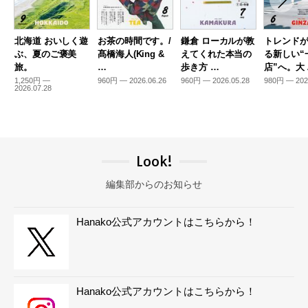
北海道 おいしく遊
お茶の時間です。/
鎌倉 ローカルが教
トレンド
ぶ、夏のご褒美
髙橋海人(King &
えてくれた本当の
る新しい“
旅。
…
歩き方 …
店”へ。大
1,250円 —
960円 — 2026.06.26
960円 — 2026.05.28
980円 — 202
2026.07.28
Look!
編集部からのお知らせ
Hanako公式アカウントはこちらから！
Hanako公式アカウントはこちらから！