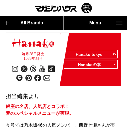
All Brands
Menu
毎月28日発売
Hanako.tokyo
1988年創刊
Hanakoの本
担当編集より
銀座の名店、人気店とコラボ！
夢のスペシャルメニューが実現。
今号では乃木坂46の人気メンバー、西野七瀬さんが表