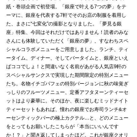
紙・巻頭企画で初登場。「銀座で叶える7つの夢」をテ
ーマに、銀座を代表する7軒でそのお店の制服を着用し
た、まさに“七変化”の撮影となりました。「夢見る銀
座」特集、今回はそれだけではありません！読者のみな
さんにも体験していただく「銀座の夢」、すなわちスペ
シャルコラボメニューをご用意しました。ランチ、ティ
ータイム、ディナー、そしてバータイムと、銀座といえ
ばココでしょ！と間違いなく名前があがる人気店9軒の
スペシャルサンクスで実現した期間限定の特別メニュー
たち。名物イチゴパフェの特別バージョンに秋の味覚ぎ
っしりのフルーツメニュー、定番アフタヌーンティーセ
ットはより豪華に。そのほか、夜に楽しむミッドナイト
ティーセットもあれば、憧れの銀座でお寿司ランチ&オ
ーセンティックバーの極上カクテル…と、どのメニュー
をとってもお願いしたこちらが「本当にいいんです
か！？」と聞き返してしまったほど。これが銀座クオリ