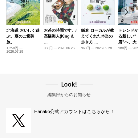
北海道 おいしく遊
お茶の時間です。/
鎌倉 ローカルが教
トレンド
ぶ、夏のご褒美
髙橋海人(King &
えてくれた本当の
る新しい“
旅。
…
歩き方 …
店”へ。大
1,250円 —
960円 — 2026.06.26
960円 — 2026.05.28
980円 — 202
2026.07.28
Look!
編集部からのお知らせ
Hanako公式アカウントはこちらから！