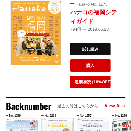
Hanako No. 1173
ハナコの福岡シテ
ィガイド
794円 — 2019.05.28
試し読み
購入
定期購読 (18%OFF)
Backnumber
View All
過去の号はこちらから
No. 1259
No. 1258
No. 1257
No. 1256