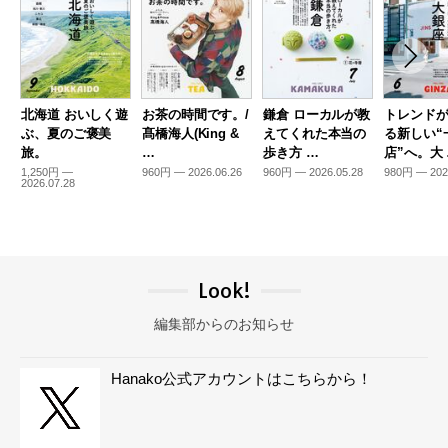
北海道 おいしく遊
お茶の時間です。/
鎌倉 ローカルが教
トレンド
ぶ、夏のご褒美
髙橋海人(King &
えてくれた本当の
る新しい“
旅。
…
歩き方 …
店”へ。大
1,250円 —
960円 — 2026.06.26
960円 — 2026.05.28
980円 — 202
2026.07.28
Look!
編集部からのお知らせ
Hanako公式アカウントはこちらから！