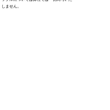
しません。
No. 1252
No. 1251
No. 1250
想図
良運を掴む 新・開
猫がいれば、幸せ/
お酒の新常識。/寺
rou …
運術。
佐久間大介
西拓人
960円 — 2025.12.26
960円 — 2025.11.28
960円 — 2025.10.28