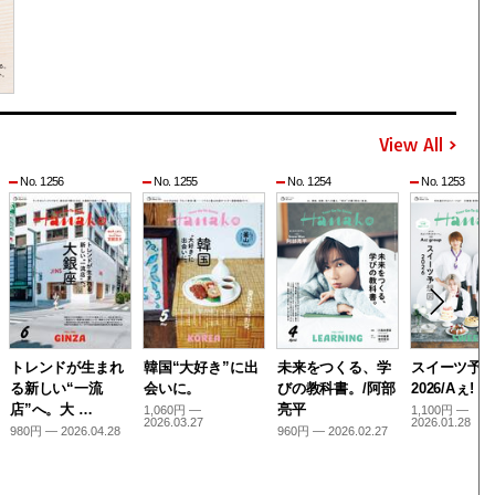
View All
No. 1256
No. 1255
No. 1254
No. 1253
トレンドが生まれ
韓国“大好き”に出
未来をつくる、学
スイーツ予
る新しい“一流
会いに。
びの教科書。/阿部
2026/Aぇ! g
店”へ。大 …
亮平
1,060円 —
1,100円 —
2026.03.27
2026.01.28
980円 — 2026.04.28
960円 — 2026.02.27