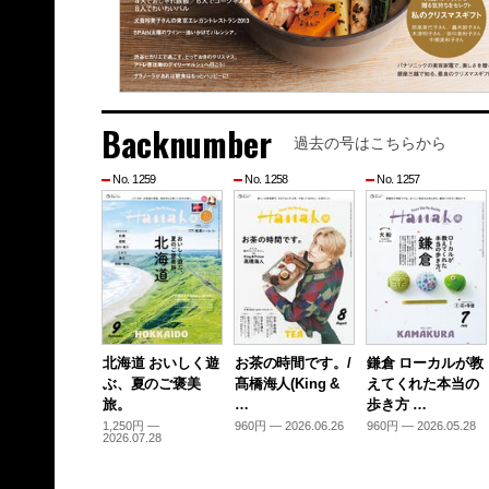
Backnumber
過去の号はこちらから
No. 1259
No. 1258
No. 1257
北海道 おいしく遊
お茶の時間です。/
鎌倉 ローカルが教
ぶ、夏のご褒美
髙橋海人(King &
えてくれた本当の
旅。
…
歩き方 …
1,250円 —
960円 — 2026.06.26
960円 — 2026.05.28
2026.07.28