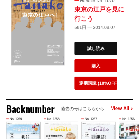
Hanako No. 1070
東京の江戸を見に
行こう
581円 — 2014.08.07
試し読み
購入
定期購読 (18%OFF)
Backnumber
View All
過去の号はこちらから
No. 1259
No. 1258
No. 1257
No. 1256