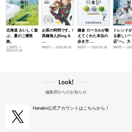
北海道 おいしく遊
お茶の時間です。/
鎌倉 ローカルが教
トレンド
ぶ、夏のご褒美
髙橋海人(King &
えてくれた本当の
る新しい“
旅。
…
歩き方 …
店”へ。大
1,250円 —
960円 — 2026.06.26
960円 — 2026.05.28
980円 — 202
2026.07.28
Look!
編集部からのお知らせ
Hanako公式アカウントはこちらから！