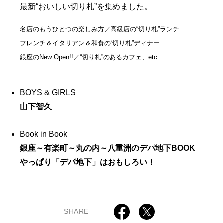
最新“おいしい切り札”を集めました。
名店のもうひとつの楽しみ方／高級店の“切り札”ランチ
フレンチ＆イタリアン＆和食の“切り札”ディナー
銀座のNew Open!!／“切り札”のあるカフェ、etc…
BOYS & GIRLS
山下智久
Book in Book
銀座～有楽町～丸の内～八重洲のデパ地下BOOK
やっぱり「デパ地下」はおもしろい！
SHARE