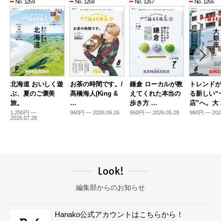
No. 1259
No. 1258
No. 1257
No. 1256
北海道 おいしく遊
お茶の時間です。/
鎌倉 ローカルが教
トレンド
ぶ、夏のご褒美
髙橋海人(King &
えてくれた本当の
る新しい“
旅。
…
歩き方 …
店”へ。大
1,250円 —
960円 — 2026.06.26
960円 — 2026.05.28
980円 — 202
2026.07.28
Look!
編集部からのお知らせ
Hanako公式アカウントはこちらから！