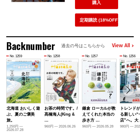
購入
定期購読 (18%OFF)
Backnumber
View All
過去の号はこちらから
No. 1259
No. 1258
No. 1257
No. 1256
北海道 おいしく遊
お茶の時間です。/
鎌倉 ローカルが教
トレンド
ぶ、夏のご褒美
髙橋海人(King &
えてくれた本当の
る新しい“
旅。
…
歩き方 …
店”へ。大
1,250円 —
960円 — 2026.06.26
960円 — 2026.05.28
980円 — 202
2026.07.28