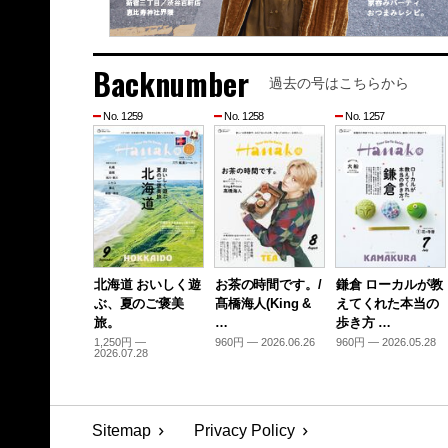
Backnumber
過去の号はこちらから
No. 1259
No. 1258
No. 1257
北海道 おいしく遊
お茶の時間です。/
鎌倉 ローカルが教
ぶ、夏のご褒美
髙橋海人(King &
えてくれた本当の
旅。
…
歩き方 …
1,250円 —
960円 — 2026.06.26
960円 — 2026.05.28
2026.07.28
Sitemap
Privacy Policy