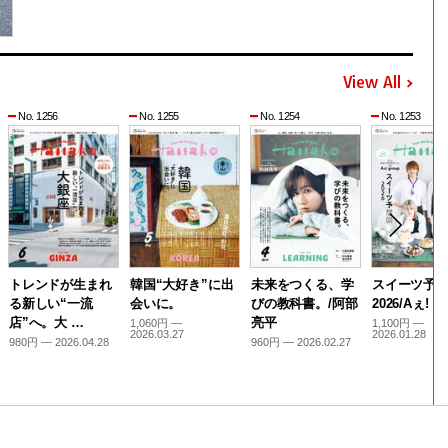
View All
No. 1256
No. 1255
No. 1254
No. 1253
トレンドが生まれ
韓国“大好き”に出
未来をつくる、学
スイーツ予
る新しい“一流
会いに。
びの教科書。/阿部
2026/Aぇ! g
店”へ。大 …
亮平
1,060円 —
1,100円 —
2026.03.27
2026.01.28
980円 — 2026.04.28
960円 — 2026.02.27