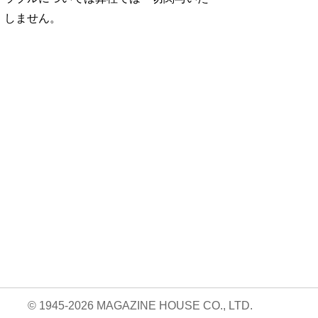
しません。
No. 1252
No. 1251
No. 1250
想図
良運を掴む 新・開
猫がいれば、幸せ/
お酒の新常識。/寺
rou …
運術。
佐久間大介
西拓人
960円 — 2025.12.26
960円 — 2025.11.28
960円 — 2025.10.28
© 1945-2026 MAGAZINE HOUSE CO., LTD.