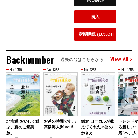
購入
定期購読 (18%OFF)
Backnumber
View All
過去の号はこちらから
No. 1259
No. 1258
No. 1257
No. 1256
北海道 おいしく遊
お茶の時間です。/
鎌倉 ローカルが教
トレンド
ぶ、夏のご褒美
髙橋海人(King &
えてくれた本当の
る新しい“
旅。
…
歩き方 …
店”へ。大