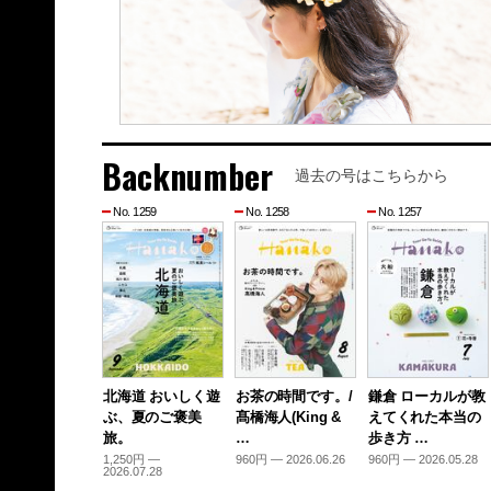
Backnumber
過去の号はこちらから
No. 1259
No. 1258
No. 1257
北海道 おいしく遊
お茶の時間です。/
鎌倉 ローカルが教
ぶ、夏のご褒美
髙橋海人(King &
えてくれた本当の
旅。
…
歩き方 …
1,250円 —
960円 — 2026.06.26
960円 — 2026.05.28
2026.07.28