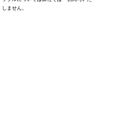
しません。
No. 1252
No. 1251
No. 1250
想図
良運を掴む 新・開
猫がいれば、幸せ/
お酒の新常識。/寺
rou …
運術。
佐久間大介
西拓人
960円 — 2025.12.26
960円 — 2025.11.28
960円 — 2025.10.28