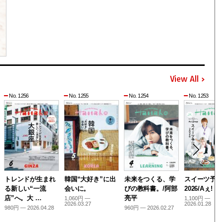
View All
No. 1256
No. 1255
No. 1254
No. 1253
トレンドが生まれ
韓国“大好き”に出
未来をつくる、学
スイーツ予
る新しい“一流
会いに。
びの教科書。/阿部
2026/Aぇ! g
店”へ。大 …
亮平
1,060円 —
1,100円 —
2026.03.27
2026.01.28
980円 — 2026.04.28
960円 — 2026.02.27