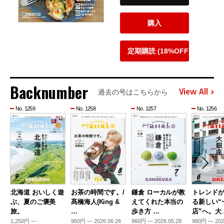
購入
定期購読 (18%OFF)
Backnumber
View All
過去の号はこちらから
No. 1259
No. 1258
No. 1257
No. 1256
北海道 おいしく遊
お茶の時間です。/
鎌倉 ローカルが教
トレンド
ぶ、夏のご褒美
髙橋海人(King &
えてくれた本当の
る新しい“
旅。
…
歩き方 …
店”へ。大
1,250円 —
960円 — 2026.06.26
960円 — 2026.05.28
980円 — 202