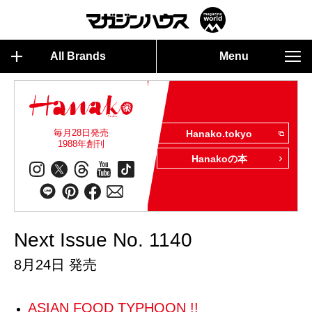
All Brands
Menu
毎月28日発売
Hanako.tokyo
1988年創刊
Hanakoの本
Next Issue No. 1140
8月24日 発売
ASIAN FOOD TYPHOON !!