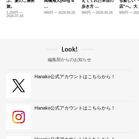
ぶ、夏のご褒美
髙橋海人(King &
えてくれた本当の
る新しい“
旅。
…
歩き方 …
店”へ。大
1,250円 —
960円 — 2026.06.26
960円 — 2026.05.28
980円 — 202
2026.07.28
Look!
編集部からのお知らせ
Hanako公式アカウントはこちらから！
Hanako公式アカウントはこちらから！