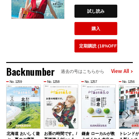
試し読み
購入
定期購読 (18%OFF)
Backnumber
View All
過去の号はこちらから
No. 1259
No. 1258
No. 1257
No. 1256
北海道 おいしく遊
お茶の時間です。/
鎌倉 ローカルが教
トレンド