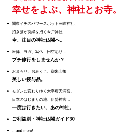
幸せをよぶ、神社とお寺。
関東イチのパワースポット三峰神社、
招き猫が良縁を招く今戸神社…
今、注目の神社仏閣へ。
座禅、ヨガ、写仏、円空彫り…
プチ修行をしませんか？
おまもり、おみくじ、御朱印帳
美しい授与品。
モダンに変わりゆく太宰府天満宮、
日本のはじまりの地、伊勢神宮…
一度は行きたい、あの神社。
ご利益別・神社仏閣ガイド30
…and more!