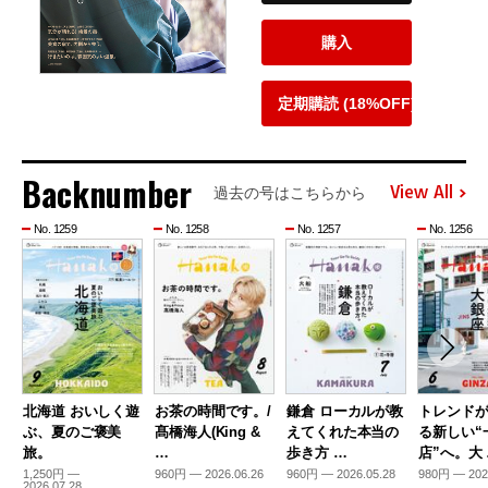
購入
定期購読 (18%OFF)
Backnumber
View All
過去の号はこちらから
No. 1259
No. 1258
No. 1257
No. 1256
北海道 おいしく遊
お茶の時間です。/
鎌倉 ローカルが教
トレンド
ぶ、夏のご褒美
髙橋海人(King &
えてくれた本当の
る新しい“
旅。
…
歩き方 …
店”へ。大
1,250円 —
960円 — 2026.06.26
960円 — 2026.05.28
980円 — 202
2026.07.28