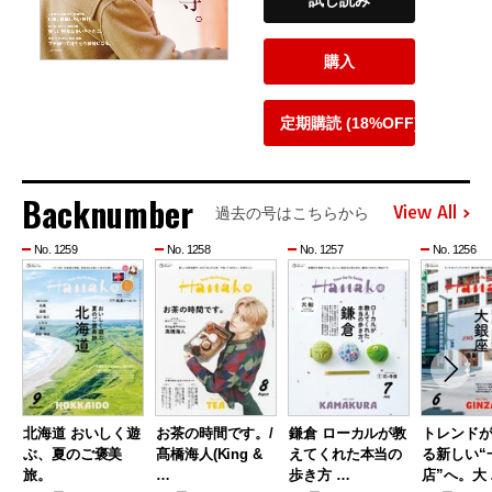
購入
定期購読 (18%OFF)
Backnumber
View All
過去の号はこちらから
No. 1259
No. 1258
No. 1257
No. 1256
北海道 おいしく遊
お茶の時間です。/
鎌倉 ローカルが教
トレンド
ぶ、夏のご褒美
髙橋海人(King &
えてくれた本当の
る新しい“
旅。
…
歩き方 …
店”へ。大