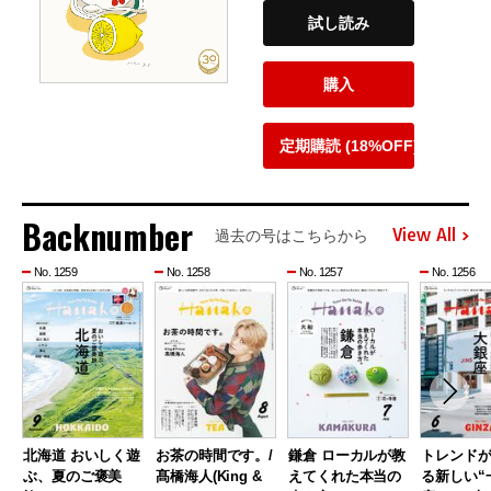
試し読み
購入
定期購読 (18%OFF)
Backnumber
View All
過去の号はこちらから
No. 1259
No. 1258
No. 1257
No. 1256
北海道 おいしく遊
お茶の時間です。/
鎌倉 ローカルが教
トレンド
ぶ、夏のご褒美
髙橋海人(King &
えてくれた本当の
る新しい“