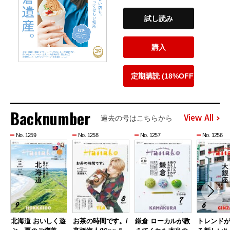
試し読み
購入
定期購読 (18%OFF)
Backnumber
View All
過去の号はこちらから
No. 1259
No. 1258
No. 1257
No. 1256
北海道 おいしく遊
お茶の時間です。/
鎌倉 ローカルが教
トレンド