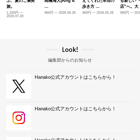
ぶ、夏のご褒美
髙橋海人(King &
えてくれた本当の
る新しい“
旅。
…
歩き方 …
店”へ。大
1,250円 —
960円 — 2026.06.26
960円 — 2026.05.28
980円 — 202
2026.07.28
Look!
編集部からのお知らせ
Hanako公式アカウントはこちらから！
Hanako公式アカウントはこちらから！