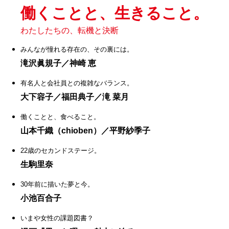
働くことと、生きること。
わたしたちの、転機と決断
みんなが憧れる存在の、その裏には。
滝沢眞規子／神崎 恵
有名人と会社員との複雑なバランス。
大下容子／福田典子／滝 菜月
働くことと、食べること。
山本千織（chioben）／平野紗季子
22歳のセカンドステージ。
生駒里奈
30年前に描いた夢と今。
小池百合子
いまや女性の課題図書？