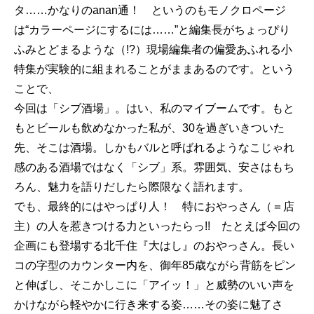
タ……かなりのanan通！ というのもモノクロページ
は“カラーページにするには……”と編集長がちょっぴり
ふみとどまるような（!?）現場編集者の偏愛あふれる小
特集が実験的に組まれることがままあるのです。という
ことで、
今回は「シブ酒場」。はい、私のマイブームです。もと
もとビールも飲めなかった私が、30を過ぎいきついた
先、そこは酒場。しかもバルと呼ばれるようなこじゃれ
感のある酒場ではなく「シブ」系。雰囲気、安さはもち
ろん、魅力を語りだしたら際限なく語れます。
でも、最終的にはやっぱり人！ 特におやっさん（＝店
主）の人を惹きつける力といったらっ!! たとえば今回の
企画にも登場する北千住『大はし』のおやっさん。長い
コの字型のカウンター内を、御年85歳ながら背筋をピン
と伸ばし、そこかしこに「アイッ！」と威勢のいい声を
かけながら軽やかに行き来する姿……その姿に魅了さ