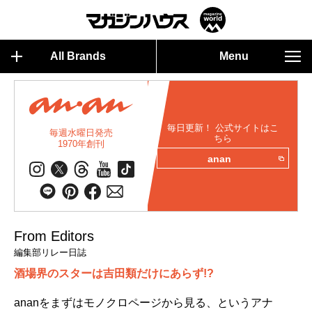
All Brands
Menu
毎日更新！ 公式サイトはこ
毎週水曜日発売
ちら
1970年創刊
anan
From Editors
編集部リレー日誌
酒場界のスターは吉田類だけにあらず!?
ananをまずはモノクロページから見る、というアナ