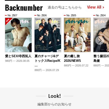
Backnumber
View All
過去の号はこちらから
No. 2507
No. 2506
No. 2505
No. 2504
愛とSEX/寺西拓人
夏のチャージ&デ
夏の癒し旅
整う腸活20
トックスRecipe/K
2026/NEWS
島健
980円 — 2026.08.05
…
880円 — 2026.07.22
880円 — 202
880円 — 2026.07.29
Look!
編集部からのお知らせ