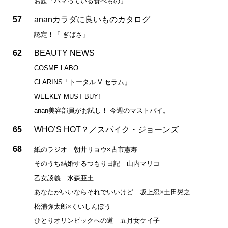
お題「ハマっている食べもの」
57
ananカラダに良いものカタログ
認定！「 ぎばさ」
62
BEAUTY NEWS
COSME LABO
CLARINS「トータル V セラム」
WEEKLY MUST BUY!
anan美容部員がお試し！ 今週のマストバイ。
65
WHO’S HOT？／スパイク・ジョーンズ
68
紙のラジオ 朝井リョウ×古市憲寿
そのうち結婚するつもり日記 山内マリコ
乙女談義 水森亜土
あなたがいいならそれでいいけど 坂上忍×土田晃之
松浦弥太郎×くいしんぼう
ひとりオリンピックへの道 五月女ケイ子