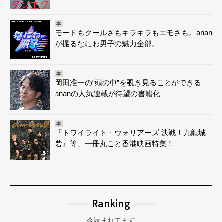
本
モードもクールさもキラキラもエモさも。anan
が撮るなにわ男子の魅力全部。
本
岡田准一の“頭の中”を覗き見ることができる
ananの人気連載が待望の書籍化
本
『トワイライト・ウォリアーズ 決戦！九龍城
砦』等、一冊丸ごと香港映画特集！
Ranking
今読まれてます