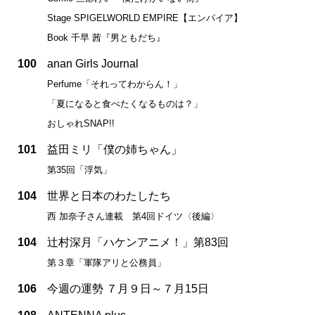
Stage SPIGELWORLD EMPIRE【エンパイア】
Book 千早 茜『男ともだち』
100
anan Girls Journal
Perfume「それってわからん！」
「夏になると食べたくなるものは？」
おしゃれSNAP!!
101
益田ミリ「僕の姉ちゃん」
第35回「浮気」
104
世界と日本のわたしたち
西 加奈子さん連載 第4回ドイツ〈後編〉
104
辻村深月「ハケンアニメ！」第83回
第３章「軍隊アリと公務員」
106
今週の運勢 ７月９日～７月15日