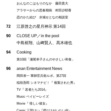
おんなのこはもりのなか 藤田貴大
アラサーからの思春期病 村田沙耶香
恋のかた結び 水城せとなの相談室
72
江原啓之の星月神示 第14回
90
CLOSE UP／in the pool
中島裕翔、山﨑賢人、髙木雄也
94
Cooking
第10回「瀬尾幸子さんのやさしい和食」
96
anan Entertainment News
岡田准一 軍師官兵衛ルポ。第27回
稲垣吾郎 シネマナビ！『 複製された男』
TV『 若者たち2014』
Music ベイビーレイズ
Movie『 怪しい彼女』
Comic 三部けい『僕だけがいない街』