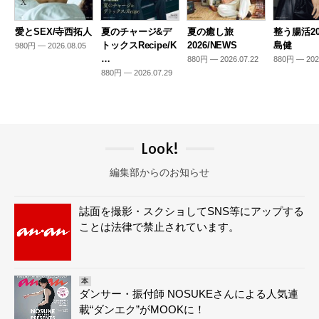
愛とSEX/寺西拓人
夏のチャージ&デ
夏の癒し旅
整う腸活20
トックスRecipe/K
2026/NEWS
島健
980円 — 2026.08.05
…
880円 — 2026.07.22
880円 — 202
880円 — 2026.07.29
Look!
編集部からのお知らせ
誌面を撮影・スクショしてSNS等にアップする
ことは法律で禁止されています。
本
ダンサー・振付師 NOSUKEさんによる人気連
載“ダンエク”がMOOKに！