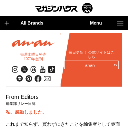
All Brands
Menu
毎日更新！ 公式サイトはこ
毎週水曜日発売
ちら
1970年創刊
anan
From Editors
編集部リレー日誌
私、感動しました。
これまで知らず、買わずにきたことを編集者として赤面