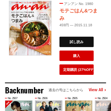
アンアン No. 1980
モテごはん&つま
み
459円 — 2015.11.18
試し読み
購入
定期購読 (27%OFF)
Backnumber
View All
過去の号はこちらから
No. 2507
No. 2506
No. 2505
No. 2504