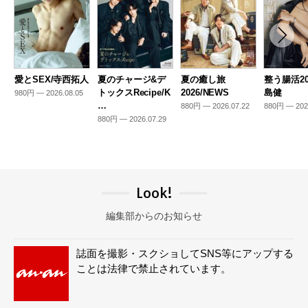
愛とSEX/寺西拓人
夏のチャージ&デ
夏の癒し旅
整う腸活20
トックスRecipe/K
2026/NEWS
島健
980円 — 2026.08.05
…
880円 — 2026.07.22
880円 — 202
880円 — 2026.07.29
Look!
編集部からのお知らせ
誌面を撮影・スクショしてSNS等にアップする
ことは法律で禁止されています。