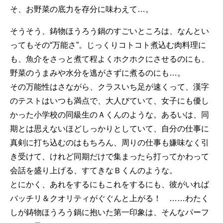
そ、お野菜の底力を存分に味わえて…。
そうそう、鋳物ほうろう鍋のすごいところは、なんとい
ってもその“万能さ”。じっくりコトコト煮込む肉料理に
も、魚介をさっと煮て程よくホクホクにさせるのにも、
野菜のうまみや水分を逃がさずに煮るのにも…。
その万能性はさながら、クラスいち足が速くって、漢字
のテストはいつも満点で、大人びていて、女子にも優し
かった小学校の同級生のＡくんのような。あるいは、同
期とは思えないほどしっかりとしていて、自分の仕事に
真剣に打ち込むのはもちろん、周りの仕事も嫌味なく引
き受けて、けれど同期だけで集まったら打ってかわって
会話を盛り上げる、すてきなＢくんのような。
とにかく、あれをするにもこれをするにも、彼がいれば
バッチリ＆クオリティがぐぐんと上がる！ ……わたく
しが鋳物ほうろう鍋に抱いた第一印象は、そんなパーフ