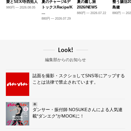
愛とSEX/寺西拓人
夏のチャージ&デ
夏の癒し旅
整う腸活20
トックスRecipe/K
2026/NEWS
島健
980円 — 2026.08.05
…
880円 — 2026.07.22
880円 — 202
880円 — 2026.07.29
Look!
編集部からのお知らせ
誌面を撮影・スクショしてSNS等にアップする
ことは法律で禁止されています。
本
ダンサー・振付師 NOSUKEさんによる人気連
載“ダンエク”がMOOKに！