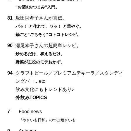
“お酒&おつまみ”入門。
81
坂田阿希子さんが直伝。
パッ！ と作れて、ワッ！ と華やぐ。
鍋ごと“ごちそう”コトコトレシピ。
90
瀬尾幸子さんの超簡単レシピ。
炒めるだけ、和えるだけ。
野菜が主役のモテおかず。
94
クラフトビール／プレミアムテキーラ／スタンディ
ングバー…etc
飲み文化にもトレンドあり♪
外飲みTOPICS
7
Food news
『やきいも日和』のつぼ焼きいも
9
Antenna