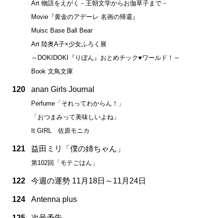
Art 物語をえがく－王朝文学からお伽草子まで－
Movie『黄金のアデーレ 名画の帰還』
Muisc Base Ball Bear
Art 陸奥A子×少女ふろく展
～DOKIDOKI『りぼん』おとめチック♥ワールド！～
Book 文鳥文庫
120
anan Girls Journal
Perfume「それってわからん！」
「おつまみって美味しいよね」
It GIRL 佐原モニカ
121
益田ミリ「僕の姉ちゃん」
第102回「モテごはん」
122
今週の運勢 11月18日～11月24日
124
Antenna plus
125
次号予告