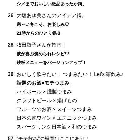
シメまでおいしい絶品あったか鍋。
26
大塩あゆ美さんのアイデア鍋。
寒～い冬こそ、お楽しみ♡
21時からのひとり鍋８
28
牧田敬子さんが指南！
彼が喜ぶ褒められレシピ♡
鉄板メニューをバージョンアップ！
36
おいしく飲みたい！ つまみたい！ Let’s 家飲み♪
話題のお酒×モテつまみ。
ハイボール × 燻製つまみ
クラフトビール × 揚げもの
フルーツのお酒 × スイーツつまみ
日本の泡ワイン × エスニックつまみ
スパークリング日本酒 × 和のつまみ
57
“モテ飲み”の極意はここにあり！