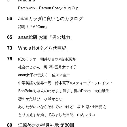
Patchwork／Pattern Coat／Mug Cup
56
ananカラダに良いものカタログ
認定！「A2Care」
65
anan総研 お題「男の魅力」
73
Who’s Hot？／八代亜紀
76
紙のラジオ 朝井リョウ×古市憲寿
社会のじかん 堀 潤×五月女ケイ子
anan女子の伝え方 佐々木圭一
中学英語で世界一周 鈴木亮平×スティーブ・ソレイシィ
SanPakuちゃんのわがまま気まま愛のRoom 犬山紙子
恋のかた結び 水城せとな
あなたがいいならそれでいいけど 坂上 忍×土田晃之
とりあえず結婚してみました日記 山内マリコ
80
江原啓之の星月神示 第80回