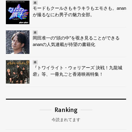
本
モードもクールさもキラキラもエモさも。anan
が撮るなにわ男子の魅力全部。
本
岡田准一の“頭の中”を覗き見ることができる
ananの人気連載が待望の書籍化
本
『トワイライト・ウォリアーズ 決戦！九龍城
砦』等、一冊丸ごと香港映画特集！
Ranking
今読まれてます