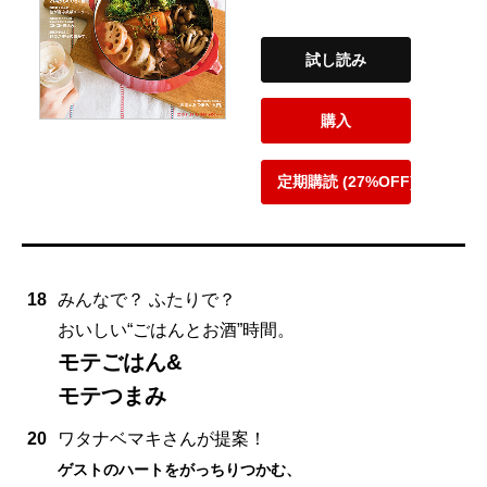
試し読み
購入
定期購読 (27%OFF)
18
みんなで？ ふたりで？
おいしい“ごはんとお酒”時間。
モテごはん&
モテつまみ
20
ワタナベマキさんが提案！
ゲストのハートをがっちりつかむ、