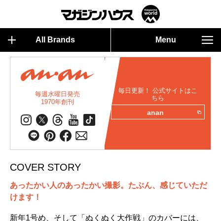
All Brands
Menu
毎日更新！ 公式サイトはこ
毎週水曜日発売
ちら
1970年創刊
anan
COVER STORY
あったかい人のあったかい撮影。たぶん、感じていただ
けます！
新年1号め、そして「ぬくぬく大作戦」のカバーには、