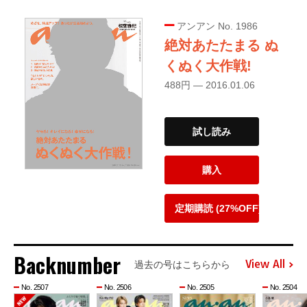
アンアン No. 1986
絶対あたたまる ぬ
くぬく大作戦!
488円 — 2016.01.06
試し読み
購入
定期購読 (27%OFF)
Backnumber
View All
過去の号はこちらから
No. 2507
No. 2506
No. 2505
No. 2504