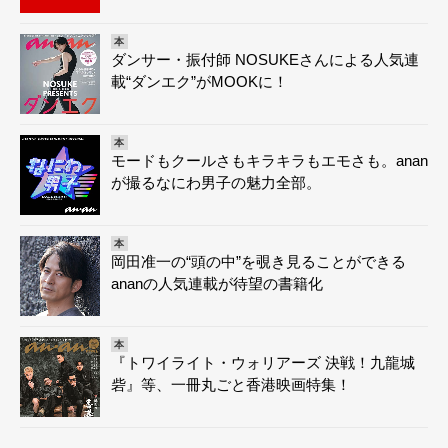
本
ダンサー・振付師 NOSUKEさんによる人気連
載“ダンエク”がMOOKに！
本
モードもクールさもキラキラもエモさも。anan
が撮るなにわ男子の魅力全部。
本
岡田准一の“頭の中”を覗き見ることができる
ananの人気連載が待望の書籍化
本
『トワイライト・ウォリアーズ 決戦！九龍城
砦』等、一冊丸ごと香港映画特集！