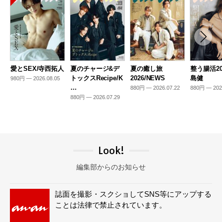
愛とSEX/寺西拓人
夏のチャージ&デ
夏の癒し旅
整う腸活20
トックスRecipe/K
2026/NEWS
島健
980円 — 2026.08.05
…
880円 — 2026.07.22
880円 — 202
880円 — 2026.07.29
Look!
編集部からのお知らせ
誌面を撮影・スクショしてSNS等にアップする
ことは法律で禁止されています。