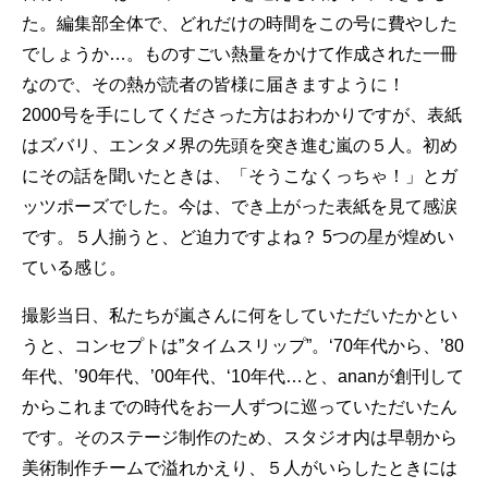
た。編集部全体で、どれだけの時間をこの号に費やした
でしょうか…。ものすごい熱量をかけて作成された一冊
なので、その熱が読者の皆様に届きますように！
2000号を手にしてくださった方はおわかりですが、表紙
はズバリ、エンタメ界の先頭を突き進む嵐の５人。初め
にその話を聞いたときは、「そうこなくっちゃ！」とガ
ッツポーズでした。今は、でき上がった表紙を見て感涙
です。５人揃うと、ど迫力ですよね？ 5つの星が煌めい
ている感じ。
撮影当日、私たちが嵐さんに何をしていただいたかとい
うと、コンセプトは”タイムスリップ”。‘70年代から、’80
年代、’90年代、’00年代、‘10年代…と、ananが創刊して
からこれまでの時代をお一人ずつに巡っていただいたん
です。そのステージ制作のため、スタジオ内は早朝から
美術制作チームで溢れかえり、５人がいらしたときには