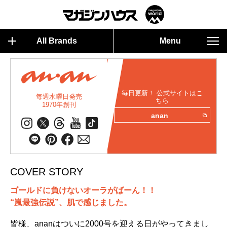
All Brands
Menu
毎日更新！ 公式サイトはこ
毎週水曜日発売
ちら
1970年創刊
anan
COVER STORY
ゴールドに負けないオーラがばーん！！
“嵐最強伝説”、肌で感じました。
皆様、ananはついに2000号を迎える日がやってきまし