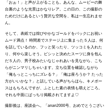
「おぉ！」と声が上がることも。あんな、ムービーの舞
台裏のような光景はかなりレア。この日の、この撮影の
ためだけにあるという贅沢な空間を、私は一生忘れませ
ん。
そして、表紙では煌びやかなゴールドをバックにお祝い
ムード満点！ 時間差でステージ上に集まった５人は、何
を話しているのか、フッと笑ったり、ツッコミを入れた
り、何やら楽しそう。ビシッと決めたスーツに身を包ん
だ５人の、男子校みたいなじゃれあいを見ながら、こち
らがニンマリしちゃいます。立ち位置を確認しながら
「俺もっとこっちにズレる？」「俺は座ろうか？ たった
方がいいかな？」と話している声がちらほら。キメポー
スはもちろんですが、ふとした素の表情も萌えどころ。
それも中面にばっちり掲載されてますよ♡
撮影後は、座談会へ。「anan2000号、おめでとうござい