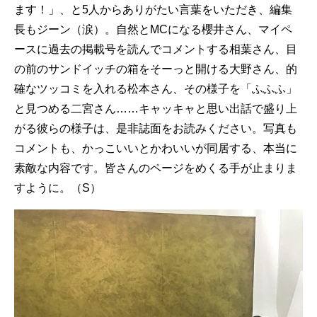
ます！」、と5人からありがたい言葉をいただき、編集
長もジーン（涙）。自然とMCになる櫻井さん、マイペ
ースに過去の掲載号を読んでコメントする相葉さん、目
の前のサンドイッチの箱をそーっと開ける大野さん、的
確なツッコミを入れる松本さん、その様子を「ふふふ」
と見つめる二宮さん……キャッキャと思い出話で盛り上
がる彼らの様子は、是非誌面をお読みください。写真も
コメントも、かっこいいとかわいいが同居する、本当に
素敵な内容です。皆さんのページをめくる手が止まりま
すように。（S）