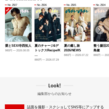
No. 2507
No. 2506
No. 2505
No. 2504
愛とSEX/寺西拓人
夏のチャージ&デ
夏の癒し旅
整う腸活20
トックスRecipe/K
2026/NEWS
島健
980円 — 2026.08.05
…
880円 — 2026.07.22
880円 — 202
880円 — 2026.07.29
Look!
編集部からのお知らせ
誌面を撮影・スクショしてSNS等にアップする