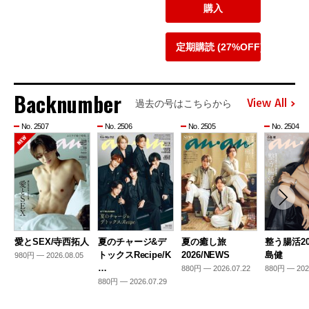
購入
定期購読 (27%OFF)
Backnumber
View All
過去の号はこちらから
No. 2507
No. 2506
No. 2505
No. 2504
愛とSEX/寺西拓人
夏のチャージ&デ
夏の癒し旅
整う腸活20
トックスRecipe/K
2026/NEWS
島健
980円 — 2026.08.05
…
880円 — 2026.07.22
880円 — 202
880円 — 2026.07.29