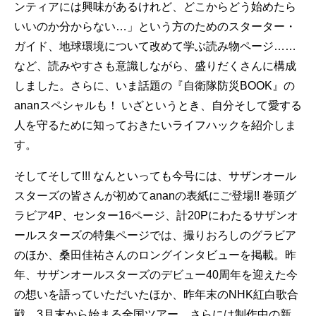
ンティアには興味があるけれど、どこからどう始めたら
いいのか分からない…」という方のためのスターター・
ガイド、地球環境について改めて学ぶ読み物ページ……
など、読みやすさも意識しながら、盛りだくさんに構成
しました。さらに、いま話題の『自衛隊防災BOOK』の
ananスペシャルも！ いざというとき、自分そして愛する
人を守るために知っておきたいライフハックを紹介しま
す。
そしてそして!!! なんといっても今号には、サザンオール
スターズの皆さんが初めてananの表紙にご登場!! 巻頭グ
ラビア4P、センター16ページ、計20Pにわたるサザンオ
ールスターズの特集ページでは、撮りおろしのグラビア
のほか、桑田佳祐さんのロングインタビューを掲載。昨
年、サザンオールスターズのデビュー40周年を迎えた今
の想いを語っていただいたほか、昨年末のNHK紅白歌合
戦、3月末から始まる全国ツアー、さらには制作中の新