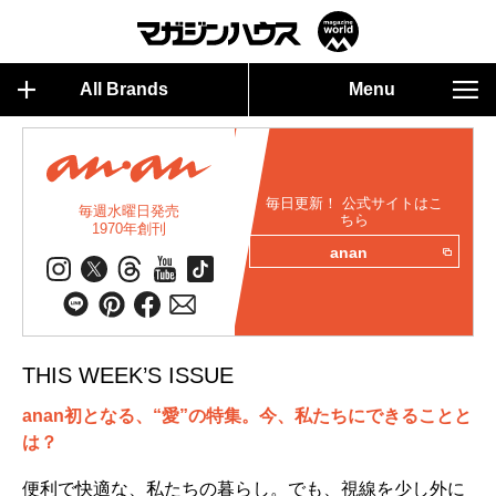
All Brands
Menu
毎日更新！ 公式サイトはこ
毎週水曜日発売
ちら
1970年創刊
anan
THIS WEEK’S ISSUE
anan初となる、“愛”の特集。今、私たちにできることと
は？
便利で快適な、私たちの暮らし。でも、視線を少し外に